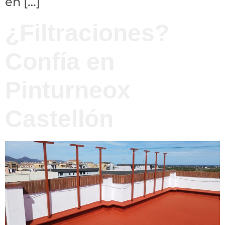
en […]
¿Filtraciones?
Confía en
Pinturneox
Castellón