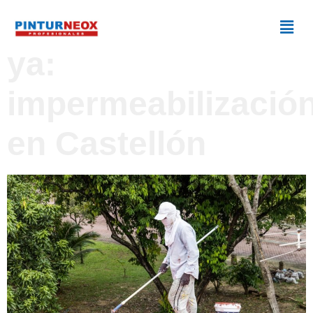
Protege tu techo
ya:
impermeabilizació
en Castellón