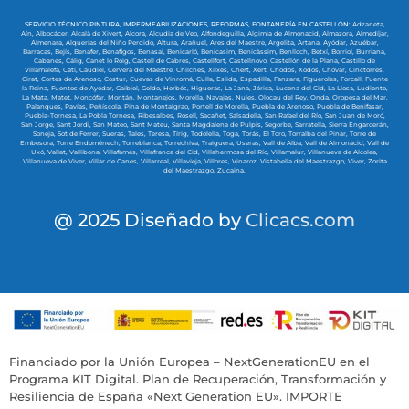
SERVICIO TÉCNICO PINTURA, IMPERMEABILIZACIONES, REFORMAS, FONTANERÍA EN CASTELLÓN:
Adzaneta,
Aín,
Albocácer,
Alcalà de Xivert,
Alcora,
Alcudia de Veo,
Alfondeguilla,
Algimia de Almonacid,
Almazora,
Almedíjar,
Almenara,
Alquerías del Niño Perdido,
Altura,
Arañuel,
Ares del Maestre,
Argelita,
Artana,
Ayódar,
Azuébar,
Barracas,
Bejís,
Benafer,
Benafigos,
Benasal,
Benicarló,
Benicasim,
Benicàssim,
Benlloch,
Betxí,
Borriol,
Burriana,
Cabanes,
Cálig,
Canet lo Roig,
Castell de Cabres,
Castellfort,
Castellnovo,
Castellón de la Plana,
Castillo de
Villamalefa,
Catí,
Caudiel,
Cervera del Maestre,
Chilches,
Xilxes,
Chert,
Xert,
Chodos,
Xodos,
Chóvar,
Cinctorres,
Cirat,
Cortes de Arenoso,
Costur,
Cuevas de Vinromá,
Culla,
Eslida,
Espadilla,
Fanzara,
Figueroles,
Forcall,
Fuente
la Reina,
Fuentes de Ayódar,
Gaibiel,
Geldo,
Herbés,
Higueras,
La Jana,
Jérica,
Lucena del Cid,
La Llosa,
Ludiente,
La Mata,
Matet,
Moncófar,
Montán,
Montanejos,
Morella,
Navajas,
Nules,
Olocau del Rey,
Onda,
Oropesa del Mar,
Palanques,
Pavías,
Peñíscola,
Pina de Montalgrao,
Portell de Morella,
Puebla de Arenoso,
Puebla de Benifasar,
Puebla-Tornesa,
La Pobla Tornesa,
Ribesalbes,
Rosell,
Sacañet,
Salsadella,
San Rafael del Río,
San Juan de Moró,
San Jorge,
Sant Jordi,
San Mateo,
Sant Mateu,
Santa Magdalena de Pulpis,
Segorbe,
Sarratella,
Sierra Engarcerán,
Soneja,
Sot de Ferrer,
Sueras,
Tales,
Teresa,
Tírig,
Todolella,
Toga,
Torás,
El Toro,
Torralba del Pinar,
Torre de
Embesora,
Torre Endoménech,
Torreblanca,
Torrechiva,
Traiguera,
Useras,
Vall de Alba,
Vall de Almonacid,
Vall de
Uxó,
Vallat,
Vallibona,
Villafamés,
Villafranca del Cid,
Villahermosa del Río,
Villamalur,
Villanueva de Alcolea,
Villanueva de Viver,
Villar de Canes,
Villarreal,
Villavieja,
Villores,
Vinaroz,
Vistabella del Maestrazgo,
Viver,
Zorita
del Maestrazgo,
Zucaina,
@ 2025 Diseñado by
Clicacs.com
Financiado por la Unión Europea – NextGenerationEU en el
Programa KIT Digital. Plan de Recuperación, Transformación y
Resiliencia de España «Next Generation EU». IMPORTE