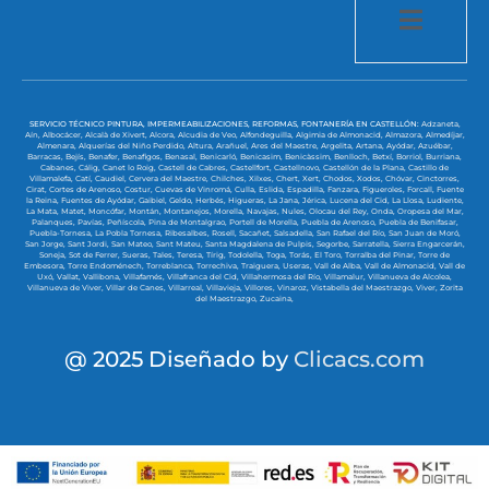
SERVICIO TÉCNICO PINTURA, IMPERMEABILIZACIONES, REFORMAS, FONTANERÍA EN CASTELLÓN:
Adzaneta,
Aín,
Albocácer,
Alcalà de Xivert,
Alcora,
Alcudia de Veo,
Alfondeguilla,
Algimia de Almonacid,
Almazora,
Almedíjar,
Almenara,
Alquerías del Niño Perdido,
Altura,
Arañuel,
Ares del Maestre,
Argelita,
Artana,
Ayódar,
Azuébar,
Barracas,
Bejís,
Benafer,
Benafigos,
Benasal,
Benicarló,
Benicasim,
Benicàssim,
Benlloch,
Betxí,
Borriol,
Burriana,
Cabanes,
Cálig,
Canet lo Roig,
Castell de Cabres,
Castellfort,
Castellnovo,
Castellón de la Plana,
Castillo de
Villamalefa,
Catí,
Caudiel,
Cervera del Maestre,
Chilches,
Xilxes,
Chert,
Xert,
Chodos,
Xodos,
Chóvar,
Cinctorres,
Cirat,
Cortes de Arenoso,
Costur,
Cuevas de Vinromá,
Culla,
Eslida,
Espadilla,
Fanzara,
Figueroles,
Forcall,
Fuente
la Reina,
Fuentes de Ayódar,
Gaibiel,
Geldo,
Herbés,
Higueras,
La Jana,
Jérica,
Lucena del Cid,
La Llosa,
Ludiente,
La Mata,
Matet,
Moncófar,
Montán,
Montanejos,
Morella,
Navajas,
Nules,
Olocau del Rey,
Onda,
Oropesa del Mar,
Palanques,
Pavías,
Peñíscola,
Pina de Montalgrao,
Portell de Morella,
Puebla de Arenoso,
Puebla de Benifasar,
Puebla-Tornesa,
La Pobla Tornesa,
Ribesalbes,
Rosell,
Sacañet,
Salsadella,
San Rafael del Río,
San Juan de Moró,
San Jorge,
Sant Jordi,
San Mateo,
Sant Mateu,
Santa Magdalena de Pulpis,
Segorbe,
Sarratella,
Sierra Engarcerán,
Soneja,
Sot de Ferrer,
Sueras,
Tales,
Teresa,
Tírig,
Todolella,
Toga,
Torás,
El Toro,
Torralba del Pinar,
Torre de
Embesora,
Torre Endoménech,
Torreblanca,
Torrechiva,
Traiguera,
Useras,
Vall de Alba,
Vall de Almonacid,
Vall de
Uxó,
Vallat,
Vallibona,
Villafamés,
Villafranca del Cid,
Villahermosa del Río,
Villamalur,
Villanueva de Alcolea,
Villanueva de Viver,
Villar de Canes,
Villarreal,
Villavieja,
Villores,
Vinaroz,
Vistabella del Maestrazgo,
Viver,
Zorita
del Maestrazgo,
Zucaina,
@ 2025 Diseñado by
Clicacs.com