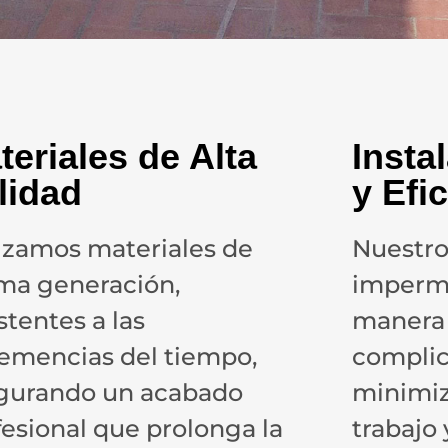
teriales de Alta
Insta
lidad
y Efi
lizamos materiales de
Nuestro
ima generación,
imperme
stentes a las
manera 
lemencias del tiempo,
complic
gurando un acabado
minimiz
fesional que prolonga la
trabajo