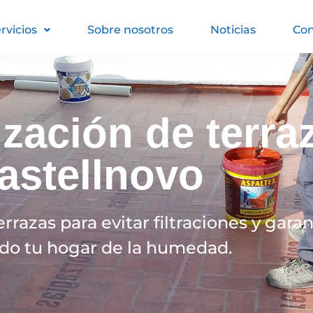
rvicios
Sobre nosotros
Noticias
Con
zación de terra
astellnovo
azas para evitar filtraciones y garant
ndo tu hogar de la humedad.