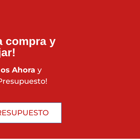
la compra y
jar!
nos Ahora
y
 Presupuesto!
RESUPUESTO