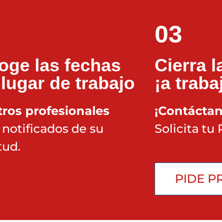
03
oge las fechas
Cierra 
 lugar de trabajo
¡a traba
ros profesionales
¡Contácta
 notificados de su
Solicita tu
tud.
PIDE P