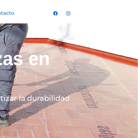
tacto
zas en
izar la durabilidad