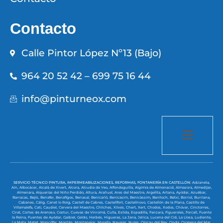
Contacto
Calle Pintor López Nº13 (Bajo)
964 20 52 42 – 699 75 16 44
info@pinturneox.com
SERVICIO TÉCNICO PINTURA, IMPERMEABILIZACIONES, REFORMAS, FONTANERÍA EN CASTELLÓN:
Adzaneta,
Aín,
Albocácer,
Alcalà de Xivert,
Alcora,
Alcudia de Veo,
Alfondeguilla,
Algimia de Almonacid,
Almazora,
Almedíjar,
Almenara,
Alquerías del Niño Perdido,
Altura,
Arañuel,
Ares del Maestre,
Argelita,
Artana,
Ayódar,
Azuébar,
Barracas,
Bejís,
Benafer,
Benafigos,
Benasal,
Benicarló,
Benicasim,
Benicàssim,
Benlloch,
Betxí,
Borriol,
Burriana,
Cabanes,
Cálig,
Canet lo Roig,
Castell de Cabres,
Castellfort,
Castellnovo,
Castellón de la Plana,
Castillo de
Villamalefa,
Catí,
Caudiel,
Cervera del Maestre,
Chilches,
Xilxes,
Chert,
Xert,
Chodos,
Xodos,
Chóvar,
Cinctorres,
Cirat,
Cortes de Arenoso,
Costur,
Cuevas de Vinromá,
Culla,
Eslida,
Espadilla,
Fanzara,
Figueroles,
Forcall,
Fuente
la Reina,
Fuentes de Ayódar,
Gaibiel,
Geldo,
Herbés,
Higueras,
La Jana,
Jérica,
Lucena del Cid,
La Llosa,
Ludiente,
La Mata,
Matet,
Moncófar,
Montán,
Montanejos,
Morella,
Navajas,
Nules,
Olocau del Rey,
Onda,
Oropesa del Mar,