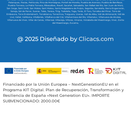
Palanques,
Pavías,
Peñíscola,
Pina de Montalgrao,
Portell de Morella,
Puebla de Arenoso,
Puebla de Benifasar,
Puebla-Tornesa,
La Pobla Tornesa,
Ribesalbes,
Rosell,
Sacañet,
Salsadella,
San Rafael del Río,
San Juan de Moró,
San Jorge,
Sant Jordi,
San Mateo,
Sant Mateu,
Santa Magdalena de Pulpis,
Segorbe,
Sarratella,
Sierra Engarcerán,
Soneja,
Sot de Ferrer,
Sueras,
Tales,
Teresa,
Tírig,
Todolella,
Toga,
Torás,
El Toro,
Torralba del Pinar,
Torre de
Embesora,
Torre Endoménech,
Torreblanca,
Torrechiva,
Traiguera,
Useras,
Vall de Alba,
Vall de Almonacid,
Vall de
Uxó,
Vallat,
Vallibona,
Villafamés,
Villafranca del Cid,
Villahermosa del Río,
Villamalur,
Villanueva de Alcolea,
Villanueva de Viver,
Villar de Canes,
Villarreal,
Villavieja,
Villores,
Vinaroz,
Vistabella del Maestrazgo,
Viver,
Zorita
del Maestrazgo,
Zucaina,
@ 2025 Diseñado by
Clicacs.com
Financiado por la Unión Europea – NextGenerationEU en el
Programa KIT Digital. Plan de Recuperación, Transformación y
Resiliencia de España «Next Generation EU». IMPORTE
SUBVENCIONADO: 2000.00€