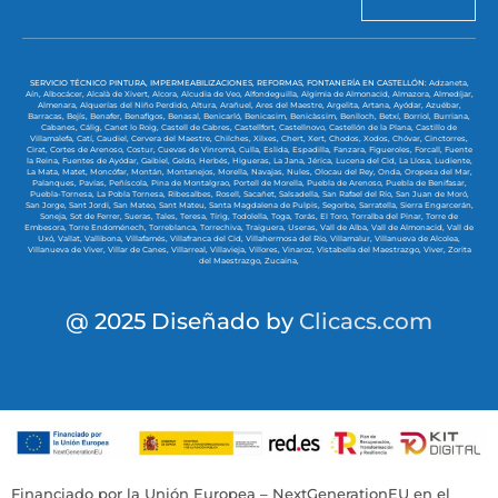
SERVICIO TÉCNICO PINTURA, IMPERMEABILIZACIONES, REFORMAS, FONTANERÍA EN CASTELLÓN:
Adzaneta,
Aín,
Albocácer,
Alcalà de Xivert,
Alcora,
Alcudia de Veo,
Alfondeguilla,
Algimia de Almonacid,
Almazora,
Almedíjar,
Almenara,
Alquerías del Niño Perdido,
Altura,
Arañuel,
Ares del Maestre,
Argelita,
Artana,
Ayódar,
Azuébar,
Barracas,
Bejís,
Benafer,
Benafigos,
Benasal,
Benicarló,
Benicasim,
Benicàssim,
Benlloch,
Betxí,
Borriol,
Burriana,
Cabanes,
Cálig,
Canet lo Roig,
Castell de Cabres,
Castellfort,
Castellnovo,
Castellón de la Plana,
Castillo de
Villamalefa,
Catí,
Caudiel,
Cervera del Maestre,
Chilches,
Xilxes,
Chert,
Xert,
Chodos,
Xodos,
Chóvar,
Cinctorres,
Cirat,
Cortes de Arenoso,
Costur,
Cuevas de Vinromá,
Culla,
Eslida,
Espadilla,
Fanzara,
Figueroles,
Forcall,
Fuente
la Reina,
Fuentes de Ayódar,
Gaibiel,
Geldo,
Herbés,
Higueras,
La Jana,
Jérica,
Lucena del Cid,
La Llosa,
Ludiente,
La Mata,
Matet,
Moncófar,
Montán,
Montanejos,
Morella,
Navajas,
Nules,
Olocau del Rey,
Onda,
Oropesa del Mar,
Palanques,
Pavías,
Peñíscola,
Pina de Montalgrao,
Portell de Morella,
Puebla de Arenoso,
Puebla de Benifasar,
Puebla-Tornesa,
La Pobla Tornesa,
Ribesalbes,
Rosell,
Sacañet,
Salsadella,
San Rafael del Río,
San Juan de Moró,
San Jorge,
Sant Jordi,
San Mateo,
Sant Mateu,
Santa Magdalena de Pulpis,
Segorbe,
Sarratella,
Sierra Engarcerán,
Soneja,
Sot de Ferrer,
Sueras,
Tales,
Teresa,
Tírig,
Todolella,
Toga,
Torás,
El Toro,
Torralba del Pinar,
Torre de
Embesora,
Torre Endoménech,
Torreblanca,
Torrechiva,
Traiguera,
Useras,
Vall de Alba,
Vall de Almonacid,
Vall de
Uxó,
Vallat,
Vallibona,
Villafamés,
Villafranca del Cid,
Villahermosa del Río,
Villamalur,
Villanueva de Alcolea,
Villanueva de Viver,
Villar de Canes,
Villarreal,
Villavieja,
Villores,
Vinaroz,
Vistabella del Maestrazgo,
Viver,
Zorita
del Maestrazgo,
Zucaina,
@ 2025 Diseñado by
Clicacs.com
Financiado por la Unión Europea – NextGenerationEU en el