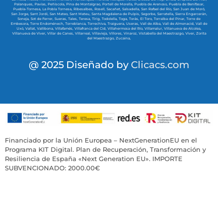
Palanques,
Pavías,
Peñíscola,
Pina de Montalgrao,
Portell de Morella,
Puebla de Arenoso,
Puebla de Benifasar,
Puebla-Tornesa,
La Pobla Tornesa,
Ribesalbes,
Rosell,
Sacañet,
Salsadella,
San Rafael del Río,
San Juan de Moró,
San Jorge,
Sant Jordi,
San Mateo,
Sant Mateu,
Santa Magdalena de Pulpis,
Segorbe,
Sarratella,
Sierra Engarcerán,
Soneja,
Sot de Ferrer,
Sueras,
Tales,
Teresa,
Tírig,
Todolella,
Toga,
Torás,
El Toro,
Torralba del Pinar,
Torre de
Embesora,
Torre Endoménech,
Torreblanca,
Torrechiva,
Traiguera,
Useras,
Vall de Alba,
Vall de Almonacid,
Vall de
Uxó,
Vallat,
Vallibona,
Villafamés,
Villafranca del Cid,
Villahermosa del Río,
Villamalur,
Villanueva de Alcolea,
Villanueva de Viver,
Villar de Canes,
Villarreal,
Villavieja,
Villores,
Vinaroz,
Vistabella del Maestrazgo,
Viver,
Zorita
del Maestrazgo,
Zucaina,
@ 2025 Diseñado by
Clicacs.com
Financiado por la Unión Europea – NextGenerationEU en el
Programa KIT Digital. Plan de Recuperación, Transformación y
Resiliencia de España «Next Generation EU». IMPORTE
SUBVENCIONADO: 2000.00€