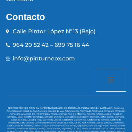
Contacto
Calle Pintor López Nº13 (Bajo)
964 20 52 42 – 699 75 16 44
info@pinturneox.com
SERVICIO TÉCNICO PINTURA, IMPERMEABILIZACIONES, REFORMAS, FONTANERÍA EN CASTELLÓN:
Adzaneta,
Aín,
Albocácer,
Alcalà de Xivert,
Alcora,
Alcudia de Veo,
Alfondeguilla,
Algimia de Almonacid,
Almazora,
Almedíjar,
Almenara,
Alquerías del Niño Perdido,
Altura,
Arañuel,
Ares del Maestre,
Argelita,
Artana,
Ayódar,
Azuébar,
Barracas,
Bejís,
Benafer,
Benafigos,
Benasal,
Benicarló,
Benicasim,
Benicàssim,
Benlloch,
Betxí,
Borriol,
Burriana,
Cabanes,
Cálig,
Canet lo Roig,
Castell de Cabres,
Castellfort,
Castellnovo,
Castellón de la Plana,
Castillo de
Villamalefa,
Catí,
Caudiel,
Cervera del Maestre,
Chilches,
Xilxes,
Chert,
Xert,
Chodos,
Xodos,
Chóvar,
Cinctorres,
Cirat,
Cortes de Arenoso,
Costur,
Cuevas de Vinromá,
Culla,
Eslida,
Espadilla,
Fanzara,
Figueroles,
Forcall,
Fuente
la Reina,
Fuentes de Ayódar,
Gaibiel,
Geldo,
Herbés,
Higueras,
La Jana,
Jérica,
Lucena del Cid,
La Llosa,
Ludiente,
La Mata,
Matet,
Moncófar,
Montán,
Montanejos,
Morella,
Navajas,
Nules,
Olocau del Rey,
Onda,
Oropesa del Mar,