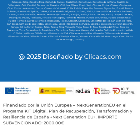
Cabanes,
Cálig,
Canet lo Roig,
Castell de Cabres,
Castellfort,
Castellnovo,
Castellón de la Plana,
Castillo de
Villamalefa,
Catí,
Caudiel,
Cervera del Maestre,
Chilches,
Xilxes,
Chert,
Xert,
Chodos,
Xodos,
Chóvar,
Cinctorres,
Cirat,
Cortes de Arenoso,
Costur,
Cuevas de Vinromá,
Culla,
Eslida,
Espadilla,
Fanzara,
Figueroles,
Forcall,
Fuente
la Reina,
Fuentes de Ayódar,
Gaibiel,
Geldo,
Herbés,
Higueras,
La Jana,
Jérica,
Lucena del Cid,
La Llosa,
Ludiente,
La Mata,
Matet,
Moncófar,
Montán,
Montanejos,
Morella,
Navajas,
Nules,
Olocau del Rey,
Onda,
Oropesa del Mar,
Palanques,
Pavías,
Peñíscola,
Pina de Montalgrao,
Portell de Morella,
Puebla de Arenoso,
Puebla de Benifasar,
Puebla-Tornesa,
La Pobla Tornesa,
Ribesalbes,
Rosell,
Sacañet,
Salsadella,
San Rafael del Río,
San Juan de Moró,
San Jorge,
Sant Jordi,
San Mateo,
Sant Mateu,
Santa Magdalena de Pulpis,
Segorbe,
Sarratella,
Sierra Engarcerán,
Soneja,
Sot de Ferrer,
Sueras,
Tales,
Teresa,
Tírig,
Todolella,
Toga,
Torás,
El Toro,
Torralba del Pinar,
Torre de
Embesora,
Torre Endoménech,
Torreblanca,
Torrechiva,
Traiguera,
Useras,
Vall de Alba,
Vall de Almonacid,
Vall de
Uxó,
Vallat,
Vallibona,
Villafamés,
Villafranca del Cid,
Villahermosa del Río,
Villamalur,
Villanueva de Alcolea,
Villanueva de Viver,
Villar de Canes,
Villarreal,
Villavieja,
Villores,
Vinaroz,
Vistabella del Maestrazgo,
Viver,
Zorita
del Maestrazgo,
Zucaina,
@ 2025 Diseñado by
Clicacs.com
Financiado por la Unión Europea – NextGenerationEU en el
Programa KIT Digital. Plan de Recuperación, Transformación y
Resiliencia de España «Next Generation EU». IMPORTE
SUBVENCIONADO: 2000.00€