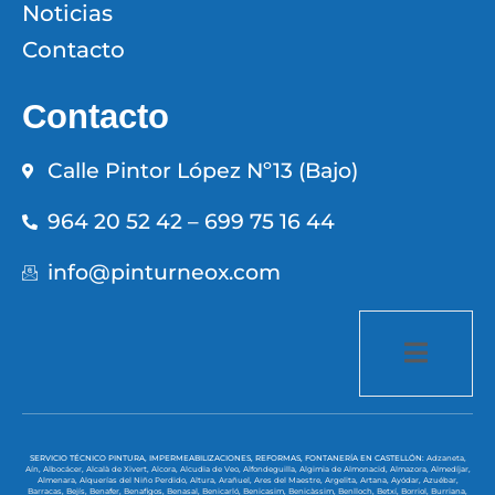
Noticias
Contacto
Contacto
Calle Pintor López Nº13 (Bajo)
964 20 52 42 – 699 75 16 44
info@pinturneox.com
SERVICIO TÉCNICO PINTURA, IMPERMEABILIZACIONES, REFORMAS, FONTANERÍA EN CASTELLÓN:
Adzaneta,
Aín,
Albocácer,
Alcalà de Xivert,
Alcora,
Alcudia de Veo,
Alfondeguilla,
Algimia de Almonacid,
Almazora,
Almedíjar,
Almenara,
Alquerías del Niño Perdido,
Altura,
Arañuel,
Ares del Maestre,
Argelita,
Artana,
Ayódar,
Azuébar,
Barracas,
Bejís,
Benafer,
Benafigos,
Benasal,
Benicarló,
Benicasim,
Benicàssim,
Benlloch,
Betxí,
Borriol,
Burriana,