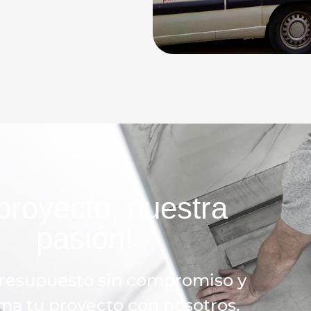
proyecto, nuestra
pasión!
presupuesto sin compromiso y
ma tu proyecto con nosotros.