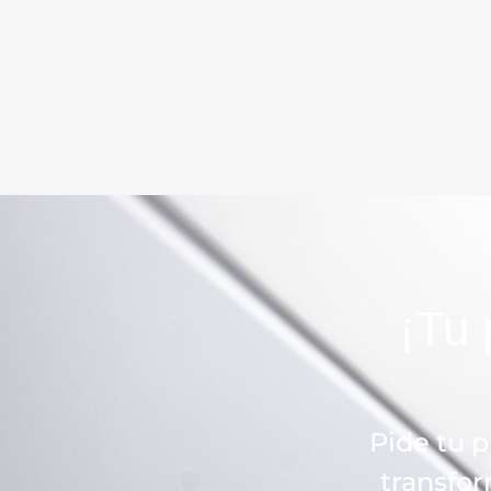
¡Tu 
Pide tu 
transfor