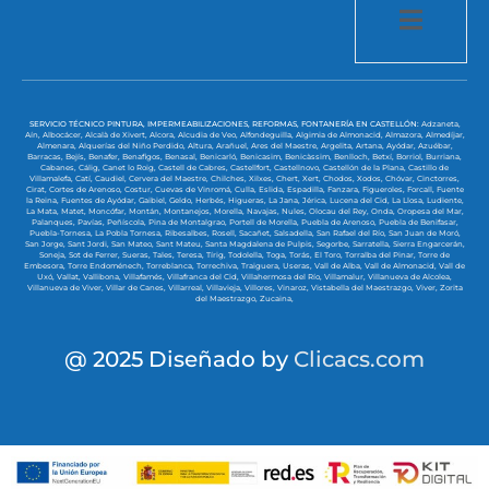
SERVICIO TÉCNICO PINTURA, IMPERMEABILIZACIONES, REFORMAS, FONTANERÍA EN CASTELLÓN:
Adzaneta,
Aín,
Albocácer,
Alcalà de Xivert,
Alcora,
Alcudia de Veo,
Alfondeguilla,
Algimia de Almonacid,
Almazora,
Almedíjar,
Almenara,
Alquerías del Niño Perdido,
Altura,
Arañuel,
Ares del Maestre,
Argelita,
Artana,
Ayódar,
Azuébar,
Barracas,
Bejís,
Benafer,
Benafigos,
Benasal,
Benicarló,
Benicasim,
Benicàssim,
Benlloch,
Betxí,
Borriol,
Burriana,
Cabanes,
Cálig,
Canet lo Roig,
Castell de Cabres,
Castellfort,
Castellnovo,
Castellón de la Plana,
Castillo de
Villamalefa,
Catí,
Caudiel,
Cervera del Maestre,
Chilches,
Xilxes,
Chert,
Xert,
Chodos,
Xodos,
Chóvar,
Cinctorres,
Cirat,
Cortes de Arenoso,
Costur,
Cuevas de Vinromá,
Culla,
Eslida,
Espadilla,
Fanzara,
Figueroles,
Forcall,
Fuente
la Reina,
Fuentes de Ayódar,
Gaibiel,
Geldo,
Herbés,
Higueras,
La Jana,
Jérica,
Lucena del Cid,
La Llosa,
Ludiente,
La Mata,
Matet,
Moncófar,
Montán,
Montanejos,
Morella,
Navajas,
Nules,
Olocau del Rey,
Onda,
Oropesa del Mar,
Palanques,
Pavías,
Peñíscola,
Pina de Montalgrao,
Portell de Morella,
Puebla de Arenoso,
Puebla de Benifasar,
Puebla-Tornesa,
La Pobla Tornesa,
Ribesalbes,
Rosell,
Sacañet,
Salsadella,
San Rafael del Río,
San Juan de Moró,
San Jorge,
Sant Jordi,
San Mateo,
Sant Mateu,
Santa Magdalena de Pulpis,
Segorbe,
Sarratella,
Sierra Engarcerán,
Soneja,
Sot de Ferrer,
Sueras,
Tales,
Teresa,
Tírig,
Todolella,
Toga,
Torás,
El Toro,
Torralba del Pinar,
Torre de
Embesora,
Torre Endoménech,
Torreblanca,
Torrechiva,
Traiguera,
Useras,
Vall de Alba,
Vall de Almonacid,
Vall de
Uxó,
Vallat,
Vallibona,
Villafamés,
Villafranca del Cid,
Villahermosa del Río,
Villamalur,
Villanueva de Alcolea,
Villanueva de Viver,
Villar de Canes,
Villarreal,
Villavieja,
Villores,
Vinaroz,
Vistabella del Maestrazgo,
Viver,
Zorita
del Maestrazgo,
Zucaina,
@ 2025 Diseñado by
Clicacs.com