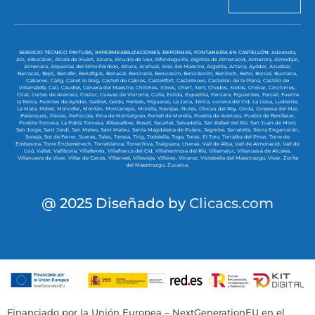
SERVICIO TÉCNICO PINTURA, IMPERMEABILIZACIONES, REFORMAS, FONTANERÍA EN CASTELLÓN:
Adzaneta,
Aín,
Albocácer,
Alcalà de Xivert,
Alcora,
Alcudia de Veo,
Alfondeguilla,
Algimia de Almonacid,
Almazora,
Almedíjar,
Almenara,
Alquerías del Niño Perdido,
Altura,
Arañuel,
Ares del Maestre,
Argelita,
Artana,
Ayódar,
Azuébar,
Barracas,
Bejís,
Benafer,
Benafigos,
Benasal,
Benicarló,
Benicasim,
Benicàssim,
Benlloch,
Betxí,
Borriol,
Burriana,
Cabanes,
Cálig,
Canet lo Roig,
Castell de Cabres,
Castellfort,
Castellnovo,
Castellón de la Plana,
Castillo de
Villamalefa,
Catí,
Caudiel,
Cervera del Maestre,
Chilches,
Xilxes,
Chert,
Xert,
Chodos,
Xodos,
Chóvar,
Cinctorres,
Cirat,
Cortes de Arenoso,
Costur,
Cuevas de Vinromá,
Culla,
Eslida,
Espadilla,
Fanzara,
Figueroles,
Forcall,
Fuente
la Reina,
Fuentes de Ayódar,
Gaibiel,
Geldo,
Herbés,
Higueras,
La Jana,
Jérica,
Lucena del Cid,
La Llosa,
Ludiente,
La Mata,
Matet,
Moncófar,
Montán,
Montanejos,
Morella,
Navajas,
Nules,
Olocau del Rey,
Onda,
Oropesa del Mar,
Palanques,
Pavías,
Peñíscola,
Pina de Montalgrao,
Portell de Morella,
Puebla de Arenoso,
Puebla de Benifasar,
Puebla-Tornesa,
La Pobla Tornesa,
Ribesalbes,
Rosell,
Sacañet,
Salsadella,
San Rafael del Río,
San Juan de Moró,
San Jorge,
Sant Jordi,
San Mateo,
Sant Mateu,
Santa Magdalena de Pulpis,
Segorbe,
Sarratella,
Sierra Engarcerán,
Soneja,
Sot de Ferrer,
Sueras,
Tales,
Teresa,
Tírig,
Todolella,
Toga,
Torás,
El Toro,
Torralba del Pinar,
Torre de
Embesora,
Torre Endoménech,
Torreblanca,
Torrechiva,
Traiguera,
Useras,
Vall de Alba,
Vall de Almonacid,
Vall de
Uxó,
Vallat,
Vallibona,
Villafamés,
Villafranca del Cid,
Villahermosa del Río,
Villamalur,
Villanueva de Alcolea,
Villanueva de Viver,
Villar de Canes,
Villarreal,
Villavieja,
Villores,
Vinaroz,
Vistabella del Maestrazgo,
Viver,
Zorita
del Maestrazgo,
Zucaina,
@ 2025 Diseñado by
Clicacs.com
Financiado por la Unión Europea – NextGenerationEU en el