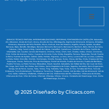
SERVICIO TÉCNICO PINTURA, IMPERMEABILIZACIONES, REFORMAS, FONTANERÍA EN CASTELLÓN:
Adzaneta,
Aín,
Albocácer,
Alcalà de Xivert,
Alcora,
Alcudia de Veo,
Alfondeguilla,
Algimia de Almonacid,
Almazora,
Almedíjar,
Almenara,
Alquerías del Niño Perdido,
Altura,
Arañuel,
Ares del Maestre,
Argelita,
Artana,
Ayódar,
Azuébar,
Barracas,
Bejís,
Benafer,
Benafigos,
Benasal,
Benicarló,
Benicasim,
Benicàssim,
Benlloch,
Betxí,
Borriol,
Burriana,
Cabanes,
Cálig,
Canet lo Roig,
Castell de Cabres,
Castellfort,
Castellnovo,
Castellón de la Plana,
Castillo de
Villamalefa,
Catí,
Caudiel,
Cervera del Maestre,
Chilches,
Xilxes,
Chert,
Xert,
Chodos,
Xodos,
Chóvar,
Cinctorres,
Cirat,
Cortes de Arenoso,
Costur,
Cuevas de Vinromá,
Culla,
Eslida,
Espadilla,
Fanzara,
Figueroles,
Forcall,
Fuente
la Reina,
Fuentes de Ayódar,
Gaibiel,
Geldo,
Herbés,
Higueras,
La Jana,
Jérica,
Lucena del Cid,
La Llosa,
Ludiente,
La Mata,
Matet,
Moncófar,
Montán,
Montanejos,
Morella,
Navajas,
Nules,
Olocau del Rey,
Onda,
Oropesa del Mar,
Palanques,
Pavías,
Peñíscola,
Pina de Montalgrao,
Portell de Morella,
Puebla de Arenoso,
Puebla de Benifasar,
Puebla-Tornesa,
La Pobla Tornesa,
Ribesalbes,
Rosell,
Sacañet,
Salsadella,
San Rafael del Río,
San Juan de Moró,
San Jorge,
Sant Jordi,
San Mateo,
Sant Mateu,
Santa Magdalena de Pulpis,
Segorbe,
Sarratella,
Sierra Engarcerán,
Soneja,
Sot de Ferrer,
Sueras,
Tales,
Teresa,
Tírig,
Todolella,
Toga,
Torás,
El Toro,
Torralba del Pinar,
Torre de
Embesora,
Torre Endoménech,
Torreblanca,
Torrechiva,
Traiguera,
Useras,
Vall de Alba,
Vall de Almonacid,
Vall de
Uxó,
Vallat,
Vallibona,
Villafamés,
Villafranca del Cid,
Villahermosa del Río,
Villamalur,
Villanueva de Alcolea,
Villanueva de Viver,
Villar de Canes,
Villarreal,
Villavieja,
Villores,
Vinaroz,
Vistabella del Maestrazgo,
Viver,
Zorita
del Maestrazgo,
Zucaina,
@ 2025 Diseñado by
Clicacs.com