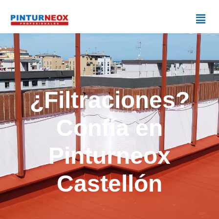
¿Filtraciones?
Confía en
Pinturneox
Castellón