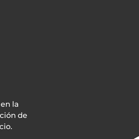
mado por
fianza con
 reformas y
 afrontar
iembros de
 15 años
 en la
cción de
cio.