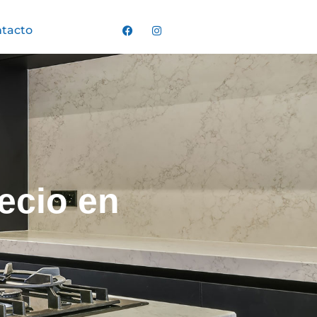
tacto
ecio en