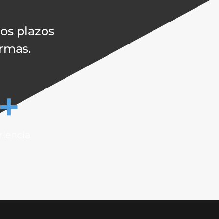
os plazos
ormas.
+
iencia