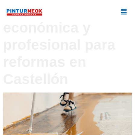
Pintura
económica y
profesional para
reformas en
Castellón