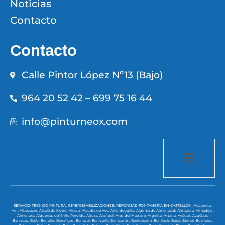
Noticias
Contacto
Contacto
Calle Pintor López Nº13 (Bajo)
964 20 52 42 – 699 75 16 44
info@pinturneox.com
SERVICIO TÉCNICO PINTURA, IMPERMEABILIZACIONES, REFORMAS, FONTANERÍA EN CASTELLÓN:
Adzaneta,
Aín,
Albocácer,
Alcalà de Xivert,
Alcora,
Alcudia de Veo,
Alfondeguilla,
Algimia de Almonacid,
Almazora,
Almedíjar,
Almenara,
Alquerías del Niño Perdido,
Altura,
Arañuel,
Ares del Maestre,
Argelita,
Artana,
Ayódar,
Azuébar,
Barracas,
Bejís,
Benafer,
Benafigos,
Benasal,
Benicarló,
Benicasim,
Benicàssim,
Benlloch,
Betxí,
Borriol,
Burriana,