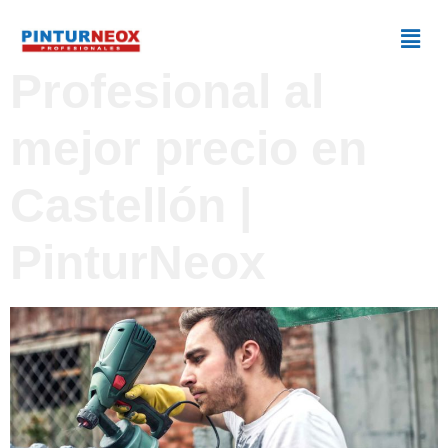
Pintura decorativa
Profesional al
mejor precio en
Castellón |
PinturNeox