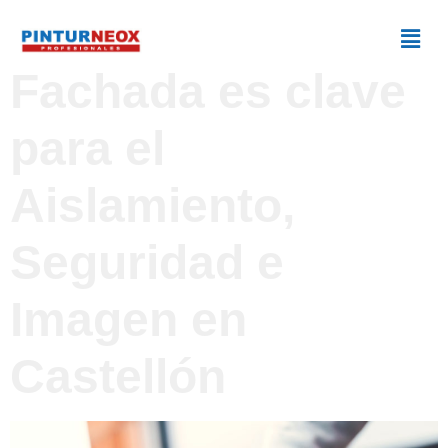
Rehabilitar la
Fachada es clave
para el
Aislamiento,
Seguridad e
Imagen en
Castellón