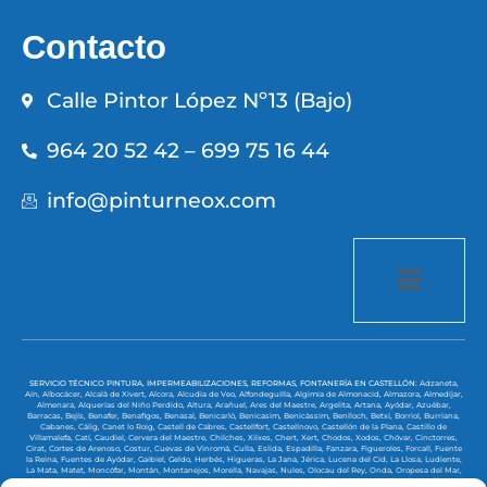
Contacto
Calle Pintor López Nº13 (Bajo)
964 20 52 42 – 699 75 16 44
info@pinturneox.com
SERVICIO TÉCNICO PINTURA, IMPERMEABILIZACIONES, REFORMAS, FONTANERÍA EN CASTELLÓN:
Adzaneta,
Aín,
Albocácer,
Alcalà de Xivert,
Alcora,
Alcudia de Veo,
Alfondeguilla,
Algimia de Almonacid,
Almazora,
Almedíjar,
Almenara,
Alquerías del Niño Perdido,
Altura,
Arañuel,
Ares del Maestre,
Argelita,
Artana,
Ayódar,
Azuébar,
Barracas,
Bejís,
Benafer,
Benafigos,
Benasal,
Benicarló,
Benicasim,
Benicàssim,
Benlloch,
Betxí,
Borriol,
Burriana,
Cabanes,
Cálig,
Canet lo Roig,
Castell de Cabres,
Castellfort,
Castellnovo,
Castellón de la Plana,
Castillo de
Villamalefa,
Catí,
Caudiel,
Cervera del Maestre,
Chilches,
Xilxes,
Chert,
Xert,
Chodos,
Xodos,
Chóvar,
Cinctorres,
Cirat,
Cortes de Arenoso,
Costur,
Cuevas de Vinromá,
Culla,
Eslida,
Espadilla,
Fanzara,
Figueroles,
Forcall,
Fuente
la Reina,
Fuentes de Ayódar,
Gaibiel,
Geldo,
Herbés,
Higueras,
La Jana,
Jérica,
Lucena del Cid,
La Llosa,
Ludiente,
La Mata,
Matet,
Moncófar,
Montán,
Montanejos,
Morella,
Navajas,
Nules,
Olocau del Rey,
Onda,
Oropesa del Mar,
Palanques,
Pavías,
Peñíscola,
Pina de Montalgrao,
Portell de Morella,
Puebla de Arenoso,
Puebla de Benifasar,