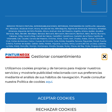
SERVICIO TÉCNICO PINTURA, IMPERMEABILIZACIONES, REFORMAS, FONTANERÍA EN CASTELLÓN:
Adzaneta,
Aín,
Albocácer,
Alcalà de Xivert,
Alcora,
Alcudia de Veo,
Alfondeguilla,
Algimia de Almonacid,
Almazora,
Almedíjar,
Almenara,
Alquerías del Niño Perdido,
Altura,
Arañuel,
Ares del Maestre,
Argelita,
Artana,
Ayódar,
Azuébar,
Barracas,
Bejís,
Benafer,
Benafigos,
Benasal,
Benicarló,
Benicasim,
Benicàssim,
Benlloch,
Betxí,
Borriol,
Burriana,
Cabanes,
Cálig,
Canet lo Roig,
Castell de Cabres,
Castellfort,
Castellnovo,
Castellón de la Plana,
Castillo de
Villamalefa,
Catí,
Caudiel,
Cervera del Maestre,
Chilches,
Xilxes,
Chert,
Xert,
Chodos,
Xodos,
Chóvar,
Cinctorres,
Cirat,
Cortes de Arenoso,
Costur,
Cuevas de Vinromá,
Culla,
Eslida,
Espadilla,
Fanzara,
Figueroles,
Forcall,
Fuente
la Reina,
Fuentes de Ayódar,
Gaibiel,
Geldo,
Herbés,
Higueras,
La Jana,
Jérica,
Lucena del Cid,
La Llosa,
Ludiente,
La Mata,
Matet,
Moncófar,
Montán,
Montanejos,
Morella,
Navajas,
Nules,
Olocau del Rey,
Onda,
Oropesa del Mar,
Palanques,
Pavías,
Peñíscola,
Pina de Montalgrao,
Portell de Morella,
Puebla de Arenoso,
Puebla de Benifasar,
Puebla-Tornesa,
La Pobla Tornesa,
Ribesalbes,
Rosell,
Sacañet,
Salsadella,
San Rafael del Río,
San Juan de Moró,
San Jorge,
Sant Jordi,
San Mateo,
Sant Mateu,
Santa Magdalena de Pulpis,
Segorbe,
Sarratella,
Sierra Engarcerán,
Gestionar consentimiento
Soneja,
Sot de Ferrer,
Sueras,
Tales,
Teresa,
Tírig,
Todolella,
Toga,
Torás,
El Toro,
Torralba del Pinar,
Torre de
Embesora,
Torre Endoménech,
Torreblanca,
Torrechiva,
Traiguera,
Useras,
Vall de Alba,
Vall de Almonacid,
Vall de
Uxó,
Vallat,
Vallibona,
Villafamés,
Villafranca del Cid,
Villahermosa del Río,
Villamalur,
Villanueva de Alcolea,
Villanueva de Viver,
Villar de Canes,
Villarreal,
Villavieja,
Villores,
Vinaroz,
Vistabella del Maestrazgo,
Viver,
Zorita
del Maestrazgo,
Zucaina,
Utilizamos cookies proprias y de terceros para mejorar nuestros
servicios y mostrarle publicidad relacionada con sus preferencias
mediante el análisis de sus hábitos de navegación. Puede consultar
@ 2025 Diseñado by
Clicacs.com
nuestra Politica de cookies
aqui
.
ACEPTAR COOKIES
RECHAZAR COOKIES