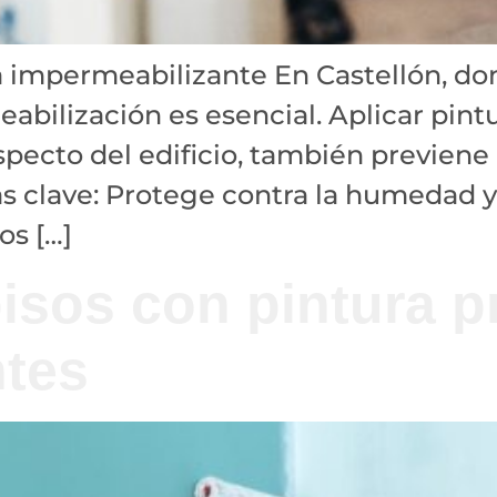
a impermeabilizante En Castellón, do
abilización es esencial. Aplicar pin
specto del edificio, también previene
s clave: Protege contra la humedad y f
os […]
isos con pintura pr
ntes